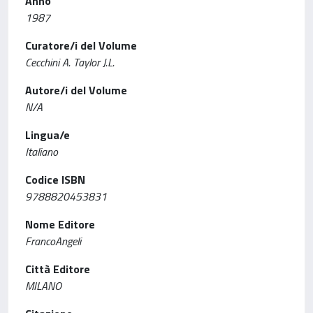
Anno
1987
Curatore/i del Volume
Cecchini A. Taylor J.L.
Autore/i del Volume
N/A
Lingua/e
Italiano
Codice ISBN
9788820453831
Nome Editore
FrancoAngeli
Città Editore
MILANO