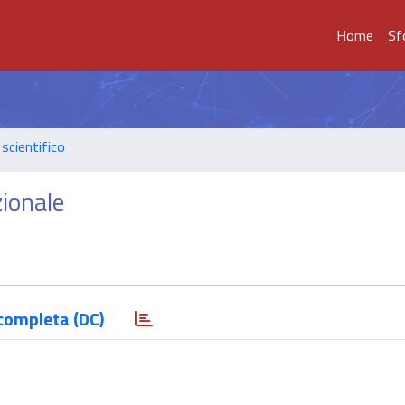
Home
Sf
scientifico
zionale
completa (DC)