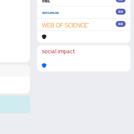
ND
ND
social impact