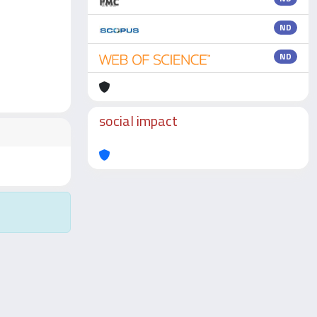
ND
ND
social impact