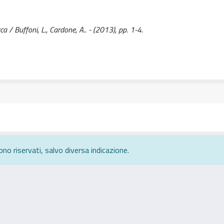
a / Buffoni, L., Cardone, A.. - (2013), pp. 1-4.
ono riservati, salvo diversa indicazione.