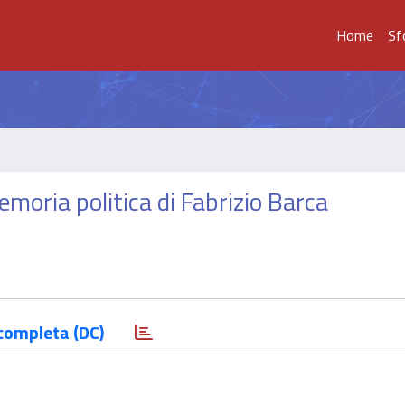
Home
Sf
emoria politica di Fabrizio Barca
completa (DC)