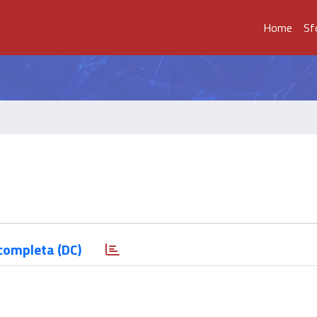
Home
Sf
completa (DC)