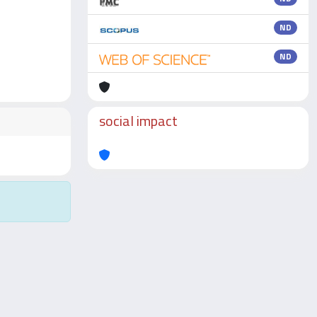
ND
ND
social impact