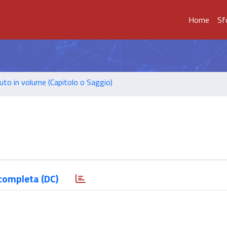
Home
Sf
uto in volume (Capitolo o Saggio)
completa (DC)