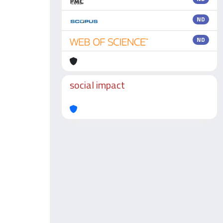
ND
ND
social impact