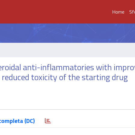
Home
Sf
eroidal anti-inflammatories with impr
reduced toxicity of the starting drug
completa (DC)