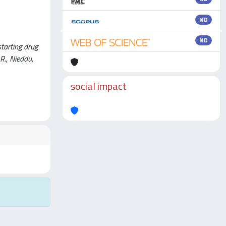
ND
ND
tarting drug
 R., Nieddu,
social impact