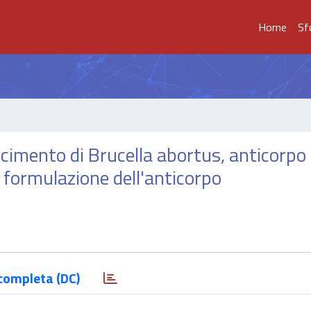
Home
Sf
scimento di Brucella abortus, anticorpo
a formulazione dell'anticorpo
completa (DC)