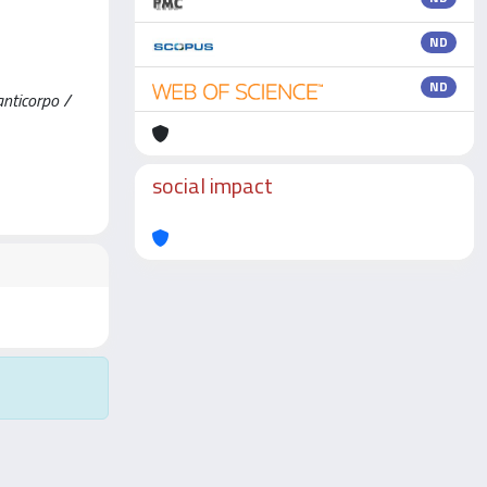
ND
ND
anticorpo /
social impact