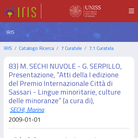
IRIS
IRIS
Catalogo Ricerca
7 Curatele
7.1 Curatela
83) M. SECHI NUVOLE - G. SERPILLO,
Presentazione, “Atti della I edizione
del Premio Internazionale Città di
Sassari - Lingue minoritarie, culture
delle minoranze” (a cura di),
SECHI, Marina
2009-01-01