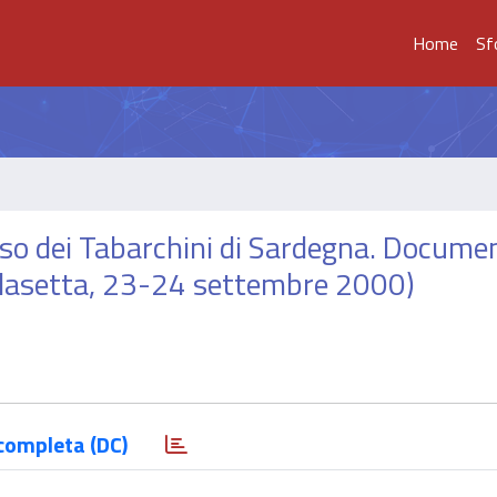
Home
Sf
 caso dei Tabarchini di Sardegna. Documen
Calasetta, 23-24 settembre 2000)
completa (DC)