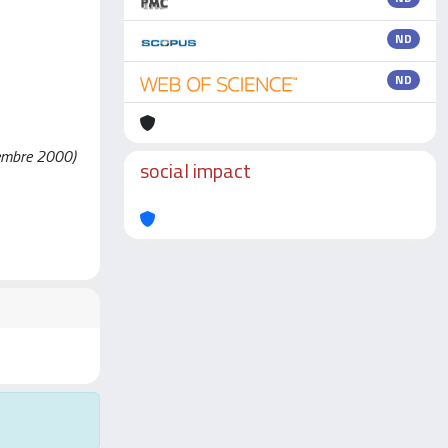
ND
ND
ttembre 2000)
social impact