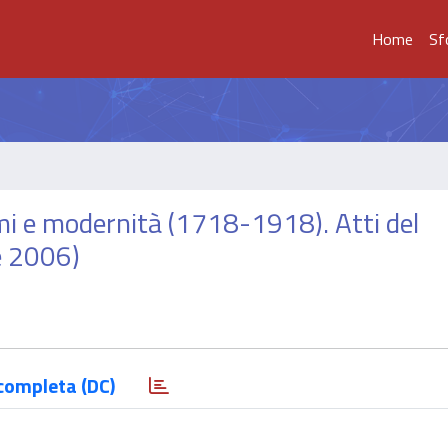
Home
Sf
mi e modernità (1718-1918). Atti del
e 2006)
completa (DC)