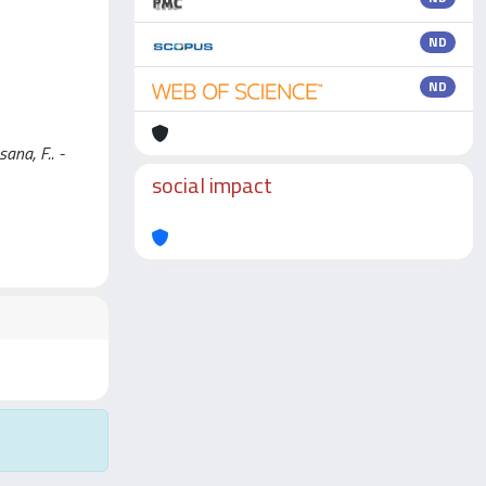
ND
ND
ana, F.. -
social impact