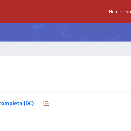
Home
Sf
completa (DC)