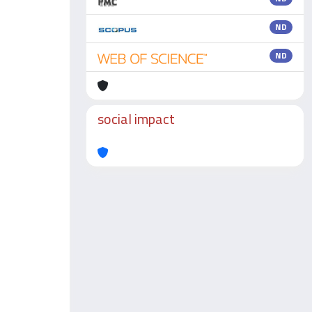
ND
ND
social impact