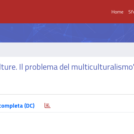
Home
Sf
ulture. Il problema del multiculturalismo
completa (DC)