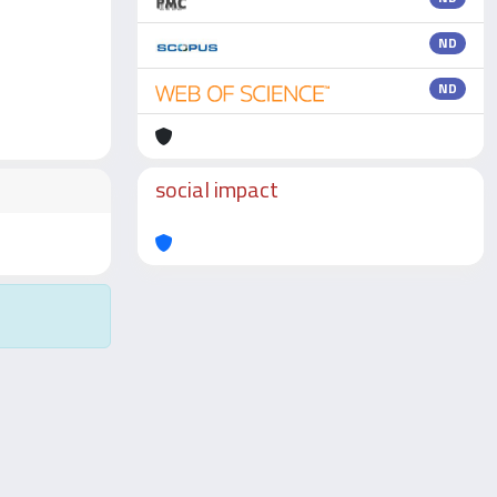
ND
ND
social impact