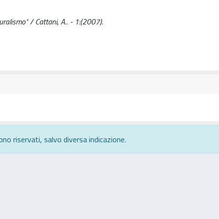
turalismo" / Cattani, A.. - 1:(2007).
ono riservati, salvo diversa indicazione.