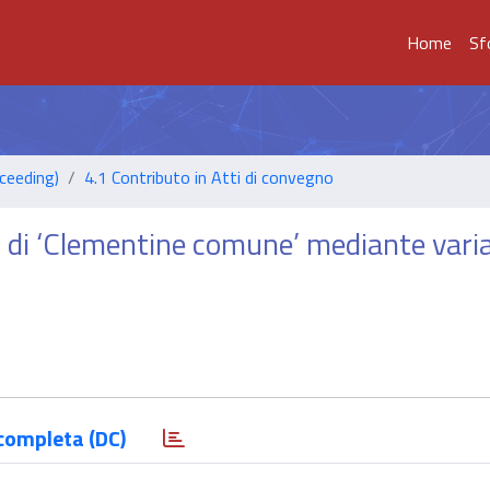
Home
Sf
ceeding)
4.1 Contributo in Atti di convegno
ti di ‘Clementine comune’ mediante vari
completa (DC)