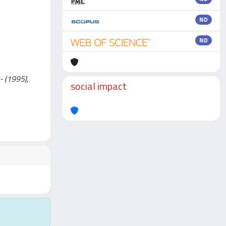
ND
ND
 - (1995),
social impact