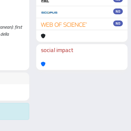
ND
ND
nean): first
della
social impact