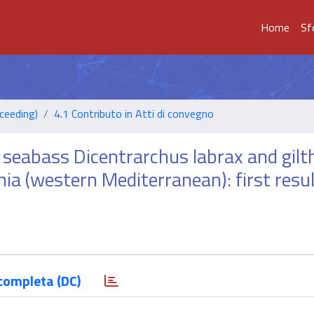
Home
Sf
ceeding)
4.1 Contributo in Atti di convegno
 seabass Dicentrarchus labrax and gilt
a (western Mediterranean): first resu
completa (DC)