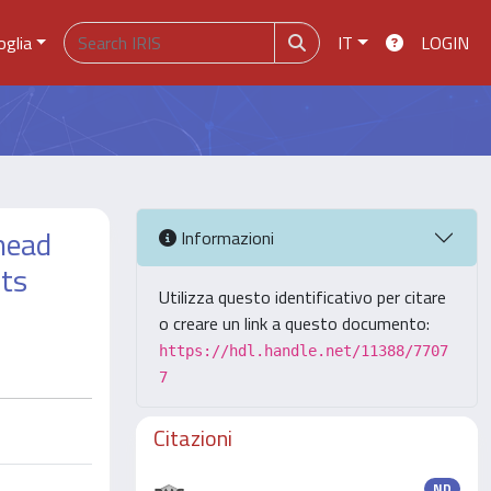
oglia
IT
LOGIN
head
Informazioni
lts
Utilizza questo identificativo per citare
o creare un link a questo documento:
https://hdl.handle.net/11388/7707
7
Citazioni
ND