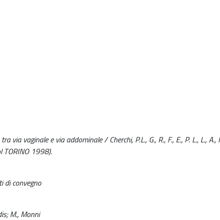
ia vaginale e via addominale / Cherchi, P.L., G., R., F., E., P. L., L., A., F.,
col TORINO 1998).
ti di convegno
rdis; M., Monni