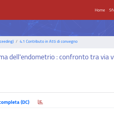
Home
Sf
ceeding)
4.1 Contributo in Atti di convegno
ma dell'endometrio : confronto tra via 
completa (DC)