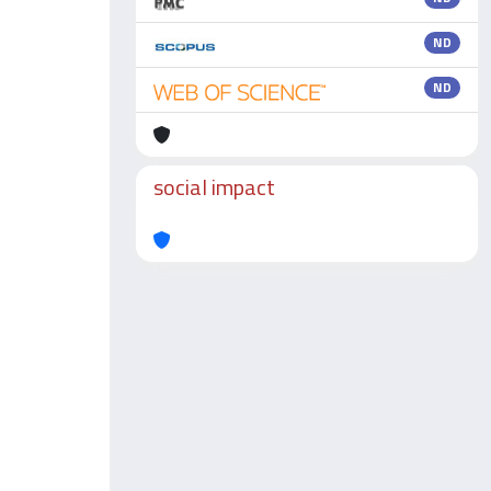
ND
ND
social impact