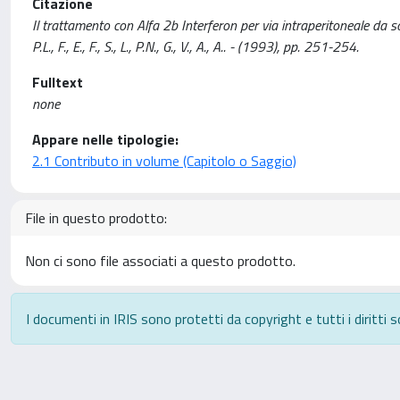
Citazione
Il trattamento con Alfa 2b Interferon per via intraperitoneale da s
P.L., F., E., F., S., L., P.N., G., V., A., A.. - (1993), pp. 251-254.
Fulltext
none
Appare nelle tipologie:
2.1 Contributo in volume (Capitolo o Saggio)
File in questo prodotto:
Non ci sono file associati a questo prodotto.
I documenti in IRIS sono protetti da copyright e tutti i diritti s