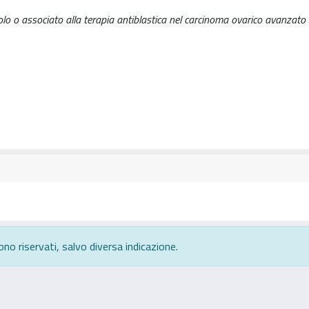
olo o associato alla terapia antiblastica nel carcinoma ovarico avanzato 
ono riservati, salvo diversa indicazione.