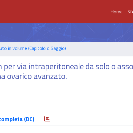
Home
Sf
uto in volume (Capitolo o Saggio)
 per via intraperitoneale da solo o ass
ma ovarico avanzato.
completa (DC)