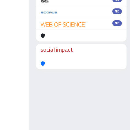
ND
ND
social impact