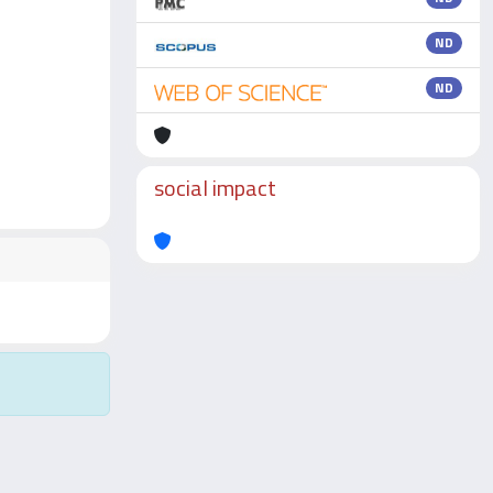
ND
ND
social impact