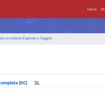
Home
Sf
uto in volume (Capitolo o Saggio)
completa (DC)