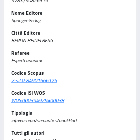
9783790826319
Nome Editore
Springer-Verlag
Città Editore
BERLIN HEIDELBERG
Referee
Esperti anonimi
Codice Scopus
2-s2.0-84901666176
Codice ISI WOS
WOS:000394929400038
Tipologia
info:eu-repo/semantics/bookPart
Tutti gli autori