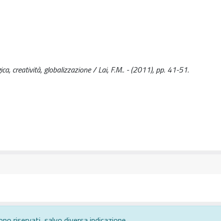
ca, creatività, globalizzazione / Lai, F.M.. - (2011), pp. 41-51.
ono riservati, salvo diversa indicazione.