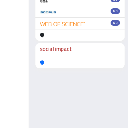
ND
ND
social impact