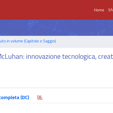
Home
Sf
uto in volume (Capitolo o Saggio)
 McLuhan: innovazione tecnologica, creat
completa (DC)