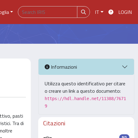
oglia
IT
LOGIN
Informazioni
Utilizza questo identificativo per citare
o creare un link a questo documento:
https://hdl.handle.net/11388/7671
9
ttivo, pasti
Citazioni
tici. Tra di
inoltre
ND