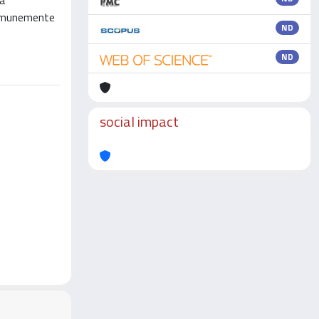
la
 comunemente
ND
ND
social impact