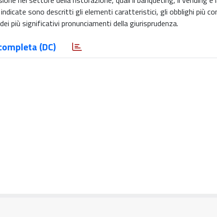
one nel settore della ristorazione, quali il banqueting, il vending e 
 indicate sono descritti gli elementi caratteristici, gli obblighi più
 dei più significativi pronunciamenti della giurisprudenza.
completa (DC)