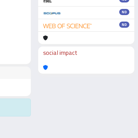
ND
ND
social impact