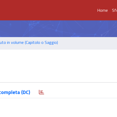
Home
Sf
uto in volume (Capitolo o Saggio)
completa (DC)