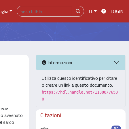
oglia
IT
LOGIN
Informazioni
Utilizza questo identificativo per citare
o creare un link a questo documento:
https://hdl.handle.net/11388/7653
0
pecie
Citazioni
anto avvenuto
el sardo
ND