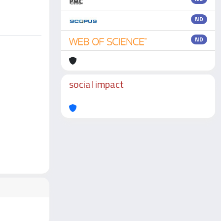
ND
ND
social impact