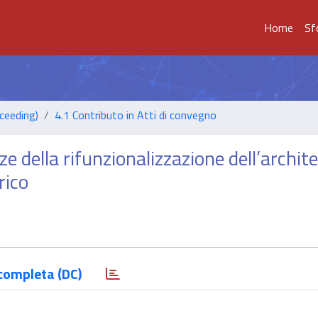
Home
Sf
ceeding)
4.1 Contributo in Atti di convegno
ze della rifunzionalizzazione dell’archit
rico
completa (DC)