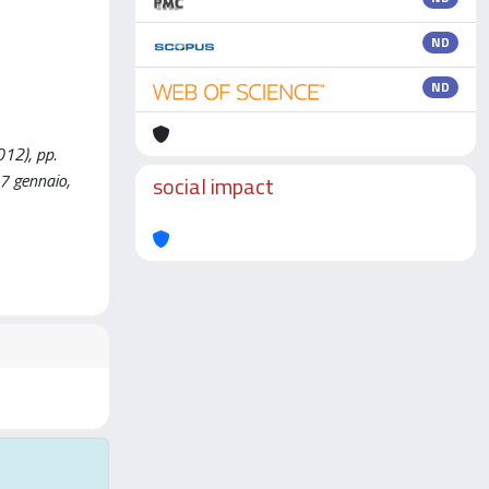
ND
ND
2012), pp.
27 gennaio,
social impact