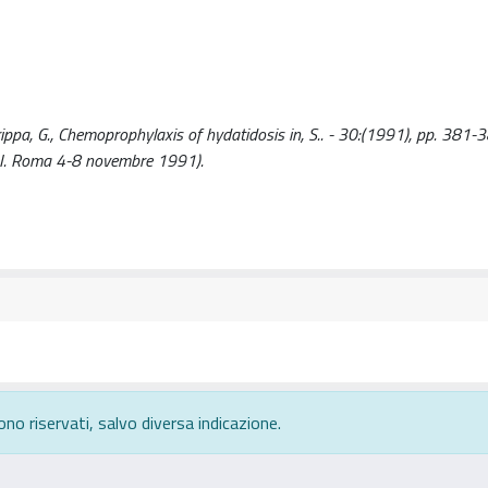
rippa, G., Chemoprophylaxis of hydatidosis in, S.. - 30:(1991), pp. 381-
H. I. Roma 4-8 novembre 1991).
ono riservati, salvo diversa indicazione.