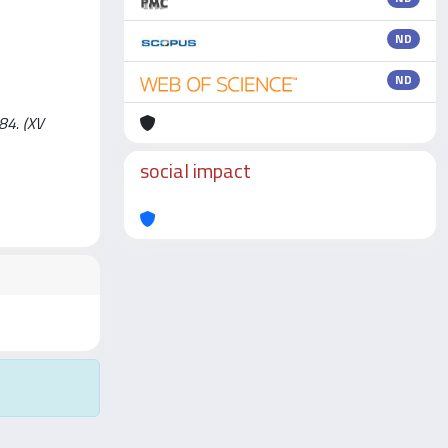
ND
ND
384. (XV
social impact