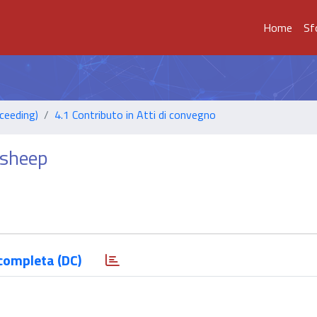
Home
Sf
ceeding)
4.1 Contributo in Atti di convegno
 sheep
completa (DC)