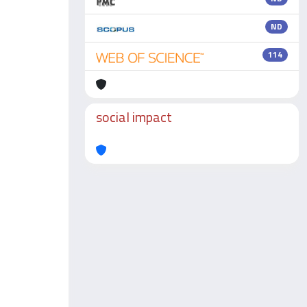
ND
114
social impact