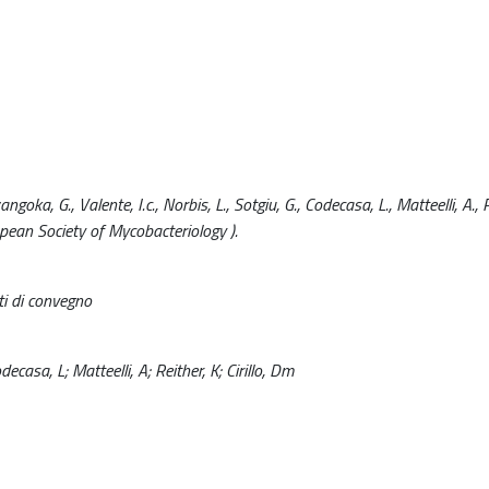
, G., Valente, I.c., Norbis, L., Sotgiu, G., Codecasa, L., Matteelli, A., Re
opean Society of Mycobacteriology ).
ti di convegno
casa, L; Matteelli, A; Reither, K; Cirillo, Dm