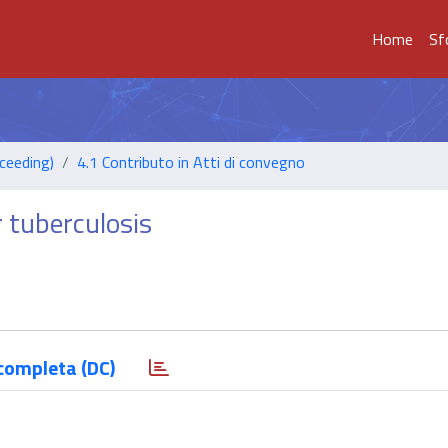
Home
Sf
ceeding)
4.1 Contributo in Atti di convegno
 tuberculosis
completa (DC)