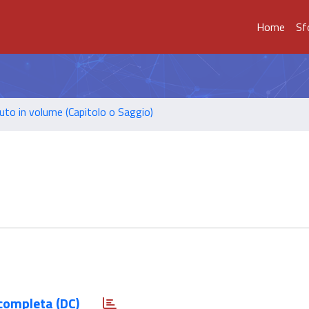
Home
Sf
uto in volume (Capitolo o Saggio)
completa (DC)