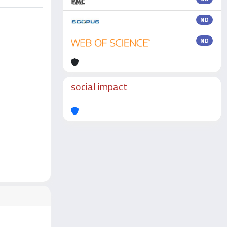
ND
ND
social impact