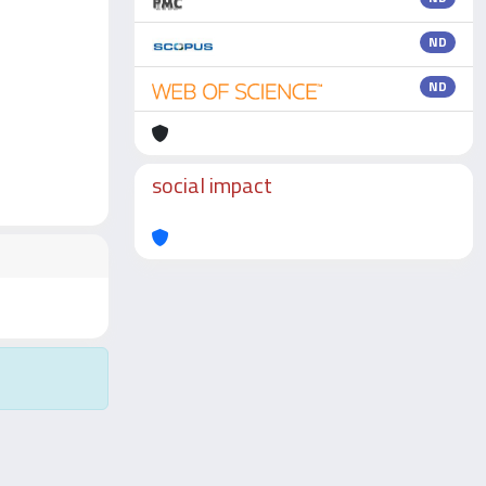
ND
ND
social impact