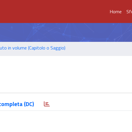
Home
Sf
uto in volume (Capitolo o Saggio)
completa (DC)