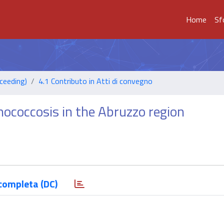
Home
Sf
ceeding)
4.1 Contributo in Atti di convegno
nococcosis in the Abruzzo region
completa (DC)