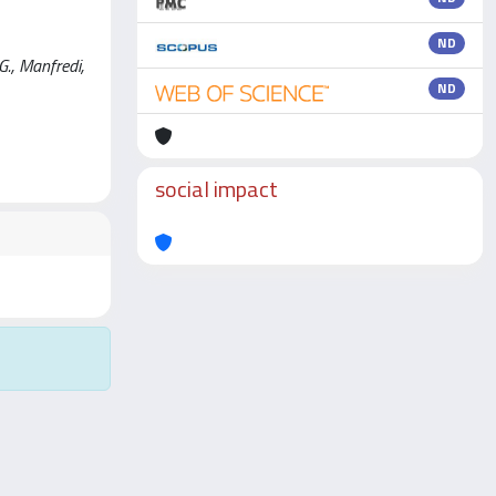
ND
G., Manfredi,
ND
social impact