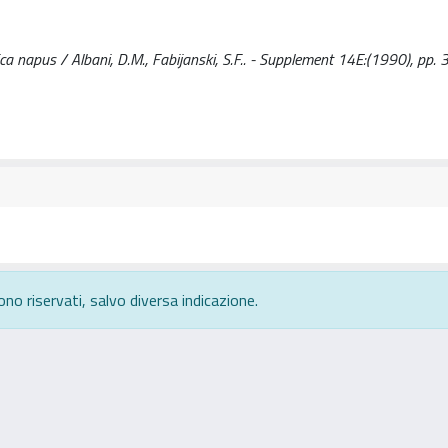
ica napus / Albani, D.M., Fabijanski, S.F.. - Supplement 14E:(1990), pp.
ono riservati, salvo diversa indicazione.