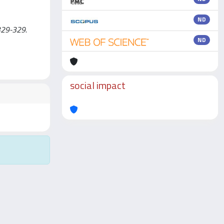
ND
 329-329.
ND
social impact