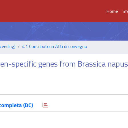
Home
Sf
ceeding)
4.1 Contributo in Atti di convegno
llen-specific genes from Brassica napus
completa (DC)