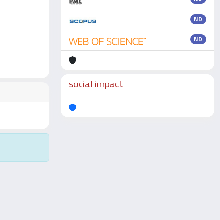
ND
ND
social impact