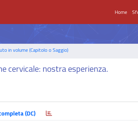
Home
Sf
uto in volume (Capitolo o Saggio)
e cervicale: nostra esperienza.
completa (DC)