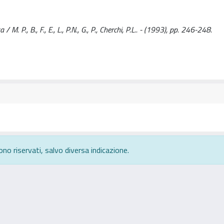
. P., B., F., E., L., P.N., G., P., Cherchi, P.L.. - (1993), pp. 246-248.
ono riservati, salvo diversa indicazione.