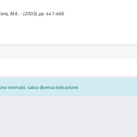
Caria, M.A.. - (2003), pp. 441-466.
ono riservati, salvo diversa indicazione.