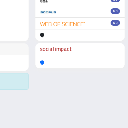
ND
ND
social impact