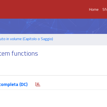
Home
Sf
uto in volume (Capitolo o Saggio)
stem functions
completa (DC)