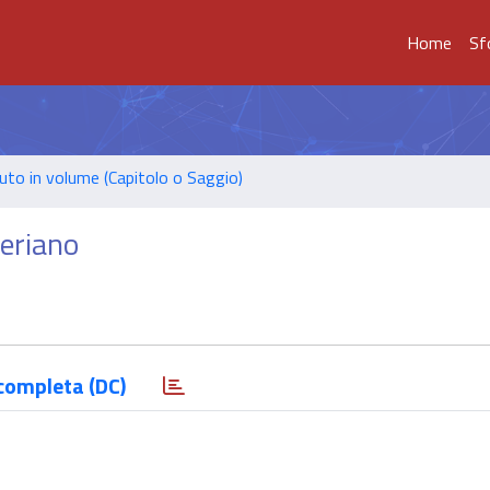
Home
Sf
uto in volume (Capitolo o Saggio)
periano
completa (DC)