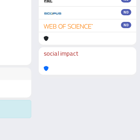
ND
ND
social impact