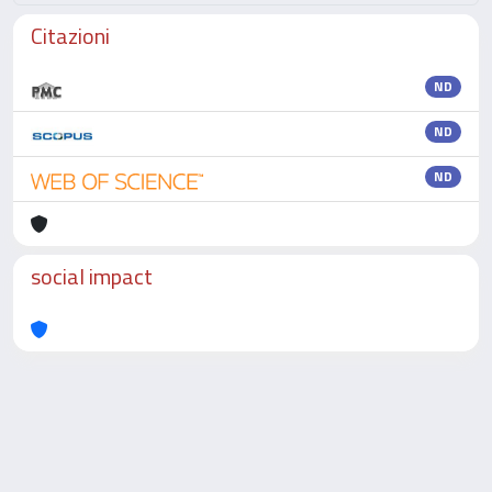
Citazioni
ND
ND
ND
social impact
Powered by
IRIS
-
about IRIS
-
Utilizzo dei cookie
-
Privacy
Copyright © 2026