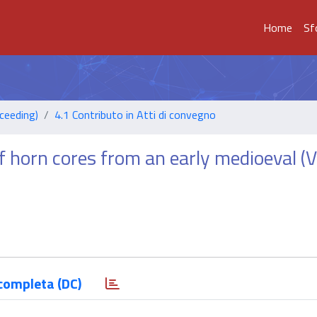
Home
Sf
ceeding)
4.1 Contributo in Atti di convegno
 horn cores from an early medioeval (V
completa (DC)