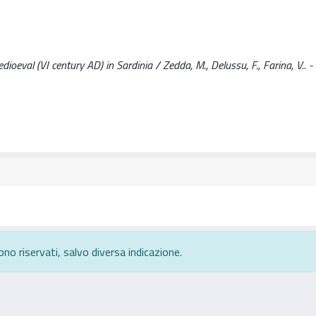
oeval (VI century AD) in Sardinia / Zedda, M., Delussu, F., Farina, V.. -
ono riservati, salvo diversa indicazione.