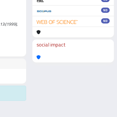
ND
ND
 13:(1999),
social impact