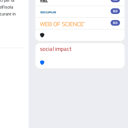
i per la
l’isola
ND
curare in
ND
social impact