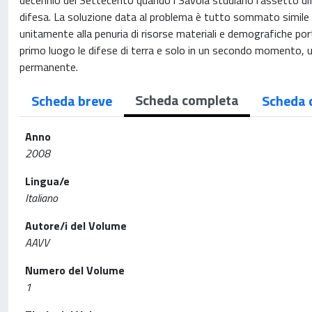
decennio del Settecento quando i Savoia studiano l’assetto dif
difesa. La soluzione data al problema è tutto sommato simile a
unitamente alla penuria di risorse materiali e demografiche port
primo luogo le difese di terra e solo in un secondo momento, un
permanente.
Scheda completa
Scheda breve
Scheda 
Anno
2008
Lingua/e
Italiano
Autore/i del Volume
AAVV
Numero del Volume
1