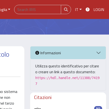
oglia
IT
LOGIN
colo
Informazioni
Utilizza questo identificativo per citare
o creare un link a questo documento:
https://hdl.handle.net/11388/7419
7
suo sistema
Citazioni
che non
nel terzo
ND