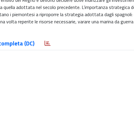
ensivo del Regno e devono decidere dove indirizzare gli investiment
 quella adottata nel secolo precedente. L’importanza strategica del
ano i piemontesi a riproporre la strategia adottata dagli spagnoli: 
a volta reperite le risorse necessarie, varare una marina da guerra
completa (DC)