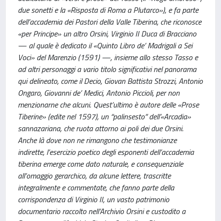
due sonetti e la «Risposta di Roma a Plutarco»), e fa parte
dell’accademia dei Pastori della Valle Tiberina, che riconosce
«per Principe» un altro Orsini, Virginio II Duca di Bracciano
— al quale è dedicato il «Quinto Libro de’ Madrigali a Sei
Voci» del Marenzio (1591) —, insieme allo stesso Tasso e
ad altri personaggi a vario titolo significativi nel panorama
qui delineato, come il Decio, Giovan Battista Strozzi, Antonio
Ongaro, Giovanni de’ Medici, Antonio Piccioli, per non
menzionarne che alcuni. Quest’ultimo è autore delle «Prose
Tiberine» (edite nel 1597), un “palinsesto” dell’«Arcadia»
sannazariana, che ruota attorno ai poli dei due Orsini.
Anche là dove non ne rimangono che testimonianze
indirette, l’esercizio poetico degli esponenti dell’accademia
tiberina emerge come dato naturale, e consequenziale
all’omaggio gerarchico, da alcune lettere, trascritte
integralmente e commentate, che fanno parte della
corrispondenza di Virginio II, un vasto patrimonio
documentario raccolto nell’Archivio Orsini e custodito a