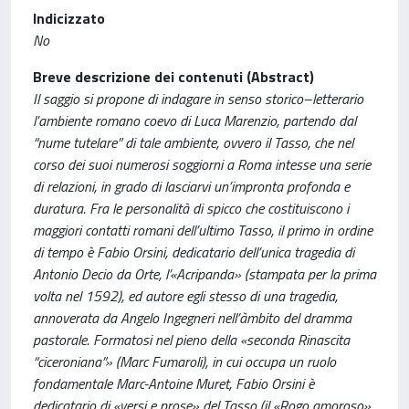
Indicizzato
No
Breve descrizione dei contenuti (Abstract)
Il saggio si propone di indagare in senso storico–letterario
l’ambiente romano coevo di Luca Marenzio, partendo dal
“nume tutelare” di tale ambiente, ovvero il Tasso, che nel
corso dei suoi numerosi soggiorni a Roma intesse una serie
di relazioni, in grado di lasciarvi un’impronta profonda e
duratura. Fra le personalità di spicco che costituiscono i
maggiori contatti romani dell’ultimo Tasso, il primo in ordine
di tempo è Fabio Orsini, dedicatario dell’unica tragedia di
Antonio Decio da Orte, l’«Acripanda» (stampata per la prima
volta nel 1592), ed autore egli stesso di una tragedia,
annoverata da Angelo Ingegneri nell’àmbito del dramma
pastorale. Formatosi nel pieno della «seconda Rinascita
“ciceroniana”» (Marc Fumaroli), in cui occupa un ruolo
fondamentale Marc-Antoine Muret, Fabio Orsini è
dedicatario di «versi e prose» del Tasso (il «Rogo amoroso»,