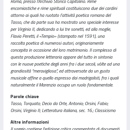
Roma, presso l’Archivio Storico Capitolino. Rime
encomiastiche e rime spirituali costituiscono due dei cardini
attorno ai quali ha ruotato l’attività poetica romana del
Tasso, che da parte sua ha mostrato uno speciale interesse
per Virginio II, dedicando a lui tre sonetti, ed alla moglie,
Flavia Peretti, il «Tempio» (stampato nel 1591), una
raccolta poetica di numerosi autori, originariamente
concepita in occasione del loro matrimonio. Il complesso di
questa produzione letteraria appare del tutto in sintonia
con le nuove poetiche degli anni fra i due secoli, vòlte ad una
grandiosità “meravigliosa”, ed attraversate da un gusto
musicale affine a quello espresso dai madrigalisti, fra i quali
naturalmente il Marenzio occupa un ruolo fondamentale.
Parole chiave
Tasso, Torquato; Decio da Orte, Antonio; Orsini, Fabio;
Orsini, Virginio II; Letteratura italiana, sec. 16.; Classicismo
Altre informazioni
Il saggio contiene l'edizione critica commentata di documenti