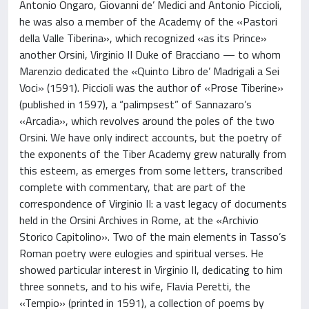
Antonio Ongaro, Giovanni de’ Medici and Antonio Piccioli,
he was also a member of the Academy of the «Pastori
della Valle Tiberina», which recognized «as its Prince»
another Orsini, Virginio II Duke of Bracciano — to whom
Marenzio dedicated the «Quinto Libro de’ Madrigali a Sei
Voci» (1591). Piccioli was the author of «Prose Tiberine»
(published in 1597), a “palimpsest” of Sannazaro’s
«Arcadia», which revolves around the poles of the two
Orsini. We have only indirect accounts, but the poetry of
the exponents of the Tiber Academy grew naturally from
this esteem, as emerges from some letters, transcribed
complete with commentary, that are part of the
correspondence of Virginio II: a vast legacy of documents
held in the Orsini Archives in Rome, at the «Archivio
Storico Capitolino». Two of the main elements in Tasso’s
Roman poetry were eulogies and spiritual verses. He
showed particular interest in Virginio II, dedicating to him
three sonnets, and to his wife, Flavia Peretti, the
«Tempio» (printed in 1591), a collection of poems by