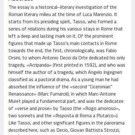
The essay is a historical–literary investigation of the
Roman literary milieu at the time of Luca Marenzio. It
starts from its presiding spirit, Tasso, who formed a
series of relations during his various stays in Rome that
left a deep and lasting mark on it. Of the prominent
figures that made up Tasso’s main contacts in Rome
towards the end, the first, chronologically, was Fabio
Orsini, to whom Antonio Decio da Orte dedicated his only
tragedy, «Acripanda» (first printed in 1592), and who was
himself the author of a tragedy, which Angelo Ingegneri
classified as a pastoral drama. As a young man he had
absorbed the influence of the «second “Ciceronian”
Renaissance» (Marc Fumaroli), in which Marc-Antoine
Muret played a fundamental part, and was the dedicatee
of «verse and prose» by Tasso (the «Rogo amoroso»,
two sonnets and the «Risposta di Roma a Plutarco»).
Like Tasso, and other significant figures in the panorama
described here, such as Decio, Giovan Battista Strozzi,