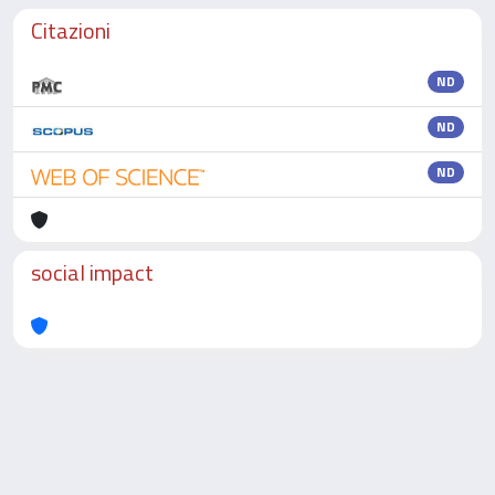
Citazioni
ND
ND
ND
social impact
Powered by
IRIS
-
about IRIS
-
Utilizzo dei cookie
-
Privacy
Copyright © 2026