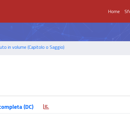
Home
Sf
uto in volume (Capitolo o Saggio)
completa (DC)