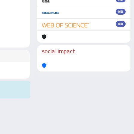
ND
ND
social impact