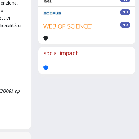
venzione,
no
ND
ettivi
cabilità di
ND
social impact
(2009), pp.