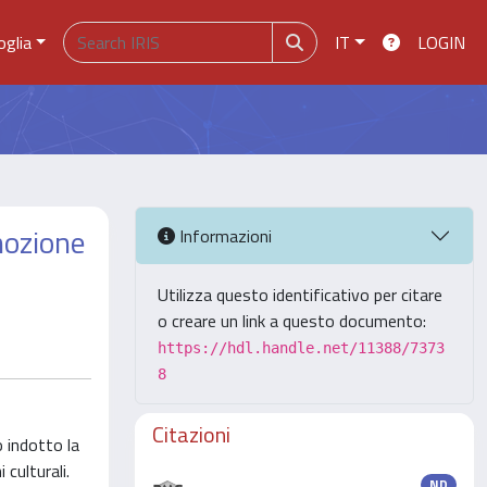
oglia
IT
LOGIN
mozione
Informazioni
Utilizza questo identificativo per citare
o creare un link a questo documento:
https://hdl.handle.net/11388/7373
8
Citazioni
o indotto la
culturali.
ND