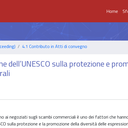
Home
Sf
ceeding)
4.1 Contributo in Atti di convegno
ne dell’UNESCO sulla protezione e pro
rali
eno ai negoziati sugli scambi commerciali è uno dei fattori che hann
 sulla protezione e la promozione della diversità delle espressioni 