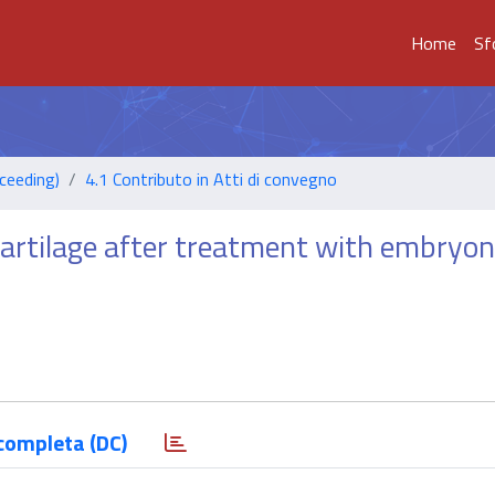
Home
Sf
ceeding)
4.1 Contributo in Atti di convegno
 cartilage after treatment with embryo
completa (DC)