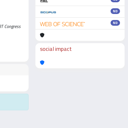
ND
ND
FORT Congress
social impact