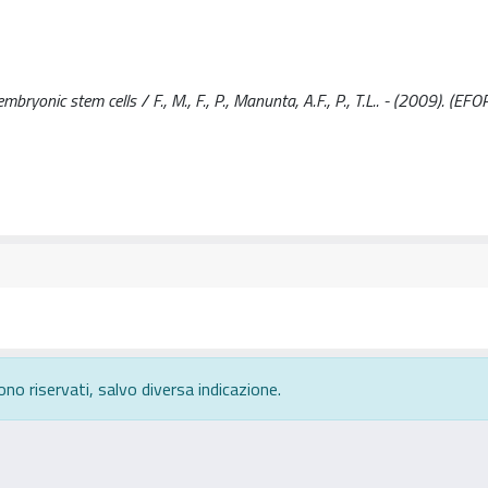
mbryonic stem cells / F., M., F., P., Manunta, A.F., P., T.L.. - (2009). (E
ono riservati, salvo diversa indicazione.