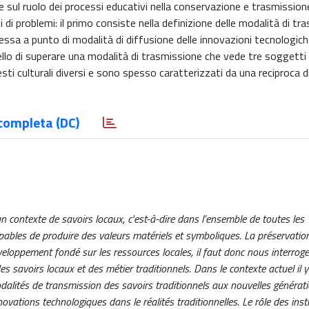
are sul ruolo dei processi educativi nella conservazione e trasmission
 di problemi: il primo consiste nella definizione delle modalità di tr
messa a punto di modalità di diffusione delle innovazioni tecnologich
quello di superare una modalità di trasmissione che vede tre soggetti 
sti culturali diversi e sono spesso caratterizzati da una reciproca 
completa (DC)
n contexte de savoirs locaux, c'est-à-dire dans l’ensemble de toutes les
bles de produire des valeurs matériels et symboliques. La préservatio
veloppement fondé sur les ressources locales, il faut donc nous interroger
s savoirs locaux et des métier traditionnels. Dans le contexte actuel il 
dalités de transmission des savoirs traditionnels aux nouvelles générati
vations technologiques dans le réalités traditionnelles. Le rôle des inst