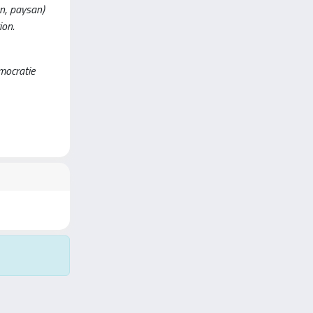
en, paysan)
ion.
émocratie