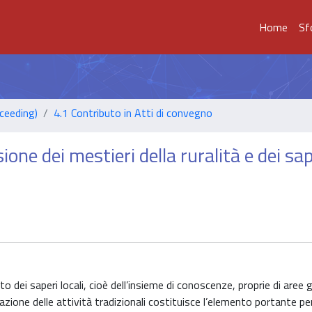
Home
Sf
ceeding)
4.1 Contributo in Atti di convegno
ione dei mestieri della ruralità e dei sap
esto dei saperi locali, cioè dell’insieme di conoscenze, proprie di aree
rvazione delle attività tradizionali costituisce l’elemento portante p