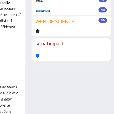
e delle
asmissione
ND
e nelle realtà
distinti
ND
diffidenza
social impact
n de toutes
 sur le rôle
y a deux
ons; le
itutions