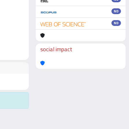
ND
ND
social impact