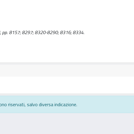
10), pp. 8157; 8297; 8320-8290; 8316; 8334.
ono riservati, salvo diversa indicazione.