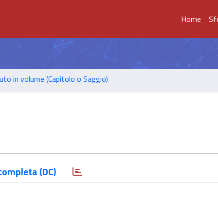
Home
Sf
uto in volume (Capitolo o Saggio)
9
completa (DC)