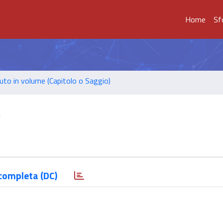
Home
Sf
uto in volume (Capitolo o Saggio)
.
completa (DC)