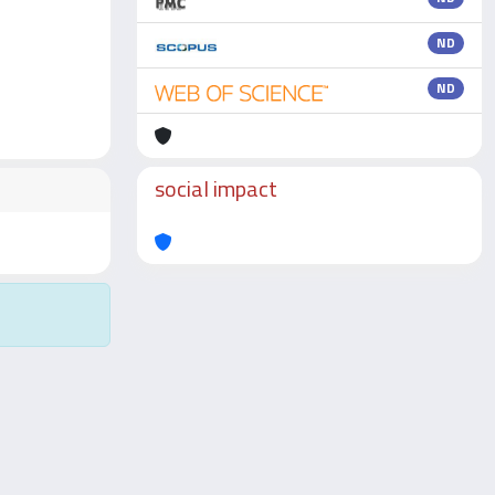
ND
ND
social impact