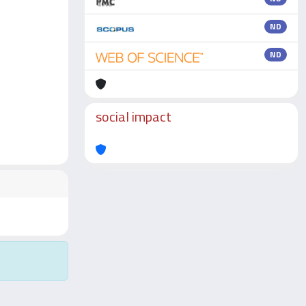
ND
ND
social impact