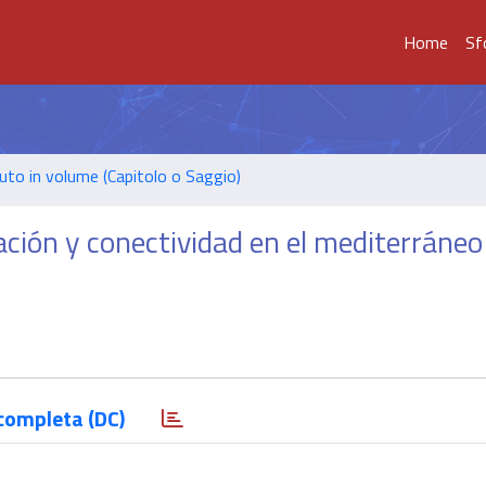
Home
Sf
uto in volume (Capitolo o Saggio)
cación y conectividad en el mediterráneo
completa (DC)