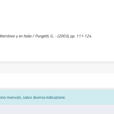
iterráneo y en Italia / Pungetti, G.. - (2003), pp. 111-124.
ono riservati, salvo diversa indicazione.