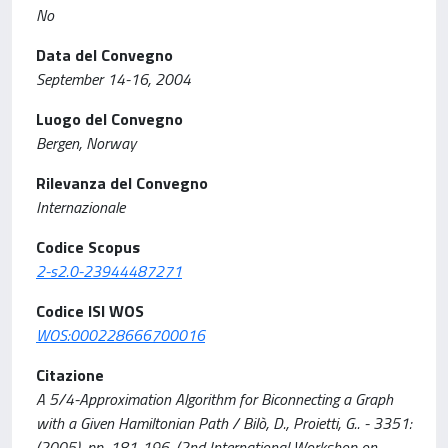
No
Data del Convegno
September 14-16, 2004
Luogo del Convegno
Bergen, Norway
Rilevanza del Convegno
Internazionale
Codice Scopus
2-s2.0-23944487271
Codice ISI WOS
WOS:000228666700016
Citazione
A 5/4-Approximation Algorithm for Biconnecting a Graph
with a Given Hamiltonian Path / Bilò, D., Proietti, G.. - 3351:
(2005), pp. 181-196. (2nd International Workshop on