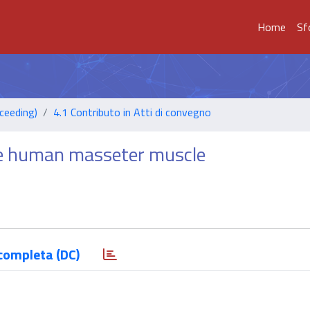
Home
Sf
ceeding)
4.1 Contributo in Atti di convegno
the human masseter muscle
completa (DC)