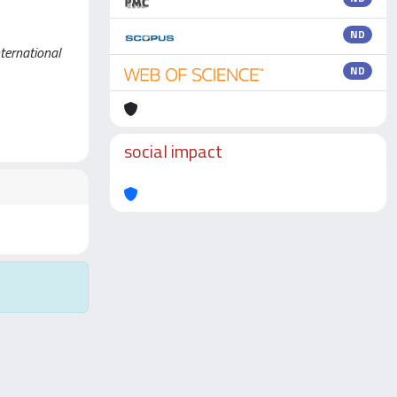
ND
nternational
ND
social impact