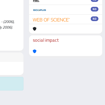
ND
ND
. - (2006),
ly 2006).
social impact