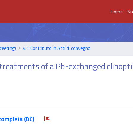
Home
Sf
ceeding)
4.1 Contributo in Atti di convegno
 treatments of a Pb-exchanged clinoptil
completa (DC)