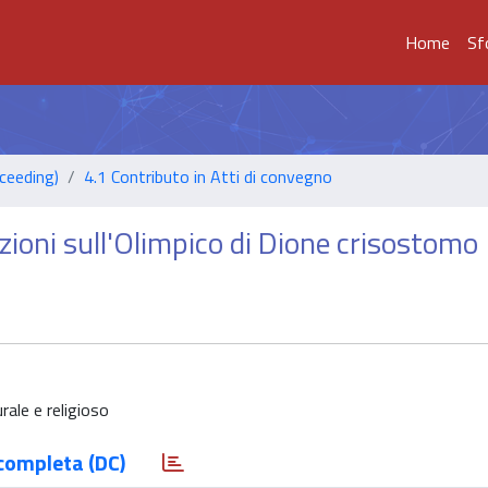
Home
Sf
ceeding)
4.1 Contributo in Atti di convegno
azioni sull'Olimpico di Dione crisostomo
rale e religioso
completa (DC)