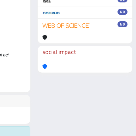
ND
ND
social impact
i nei