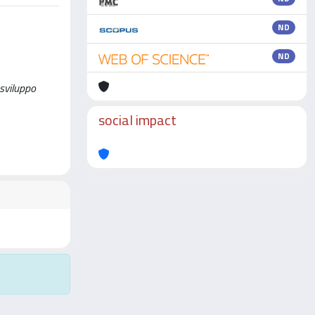
ND
ND
 sviluppo
social impact