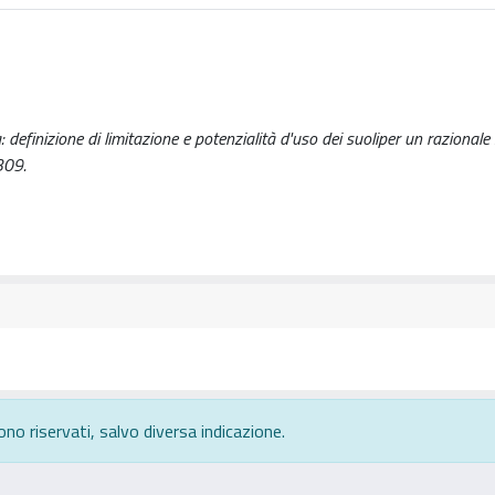
 definizione di limitazione e potenzialità d'uso dei suoliper un razionale
309.
ono riservati, salvo diversa indicazione.