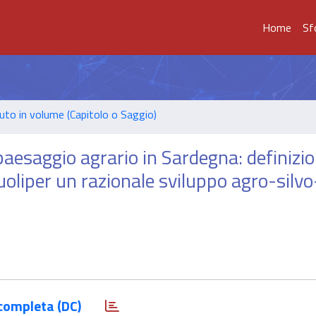
Home
Sf
uto in volume (Capitolo o Saggio)
paesaggio agrario in Sardegna: definizio
suoliper un razionale sviluppo agro-silvo
completa (DC)