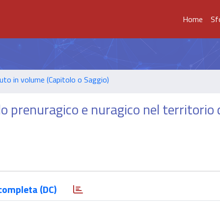
Home
Sf
uto in volume (Capitolo o Saggio)
do prenuragico e nuragico nel territorio 
completa (DC)