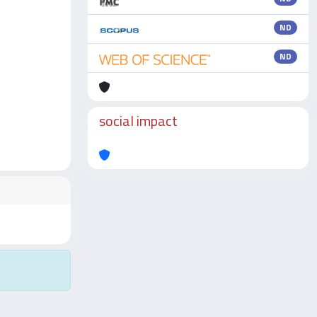
ND
ND
social impact